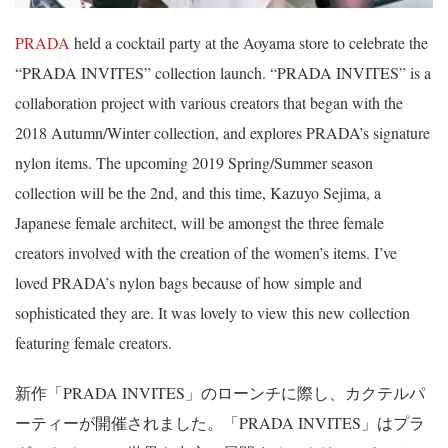
PRADA
held a cocktail party at the Aoyama store to celebrate the
“PRADA INVITES” collection launch. “PRADA INVITES” is a
collaboration project with various creators that began with the
2018 Autumn/Winter collection, and explores PRADA’s signature
nylon items. The upcoming 2019 Spring/Summer season
collection will be the 2nd, and this time, Kazuyo Sejima, a
Japanese female architect, will be amongst the three female
creators involved with the creation of the women’s items. I’ve
loved PRADA’s nylon bags because of how simple and
sophisticated they are. It was lovely to view this new collection
featuring female creators.
新作「
PRADA INVITES
」のローンチに際し、カクテルパ
ーティーが開催されました。「
PRADA INVITES
」はプラ