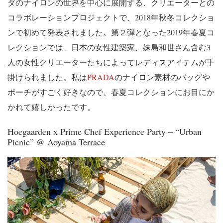
ダのナイロンの世界を中心に展開する、クリエーターとの
コラボレーションプロジェクトで、
2018
年秋冬コレクショ
ンで初めて発表されました。第２弾となった
2019
年春夏コ
レクションでは、日本の女性建築家、妹島和世さん含む
3
人の女性クリエーターたちによってレディスアイテムが手
掛けられました。私は
PRADA
のナイロン素材のバッグや
ポーチがすごく好きなので、春夏コレクションにお目にか
かれて嬉しかったです。
Hoegaarden x Prime Chef Experience Party – “Urban
Picnic” @ Aoyama Terrace