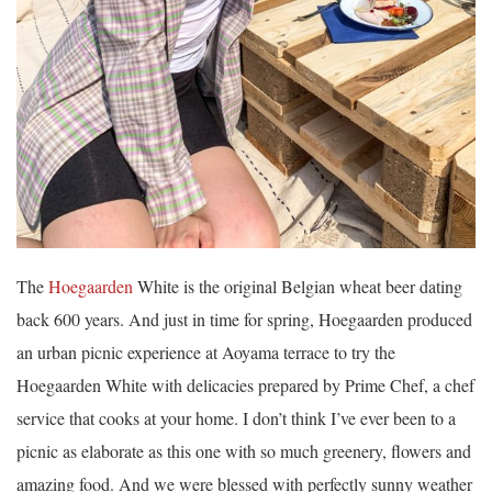
The
Hoegaarden
White is the original Belgian wheat beer dating
back 600 years. And just in time for spring, Hoegaarden produced
an urban picnic experience at Aoyama terrace to try the
Hoegaarden White with delicacies prepared by Prime Chef, a chef
service that cooks at your home. I don’t think I’ve ever been to a
picnic as elaborate as this one with so much greenery, flowers and
amazing food. And we were blessed with perfectly sunny weather