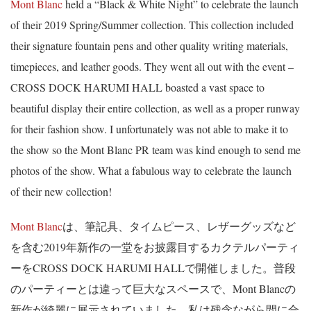
Mont Blanc
held a “Black & White Night” to celebrate the launch
of their 2019 Spring/Summer collection. This collection included
their signature fountain pens and other quality writing materials,
timepieces, and leather goods. They went all out with the event –
CROSS DOCK HARUMI HALL boasted a vast space to
beautiful display their entire collection, as well as a proper runway
for their fashion show. I unfortunately was not able to make it to
the show so the Mont Blanc PR team was kind enough to send me
photos of the show. What a fabulous way to celebrate the launch
of their new collection!
Mont Blanc
は、筆記具、タイムピース、レザーグッズなど
を含む2019年新作の一堂をお披露目するカクテルパーティ
ーをCROSS DOCK HARUMI HALLで開催しました。普段
のパーティーとは違って巨大なスペースで、Mont Blancの
新作が綺麗に展示されていました。私は残念ながら間に合