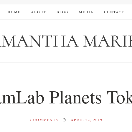
HOME
ABOUT
BLOG
MEDIA
CONTACT
amLab Planets To
7
COMMENTS
APRIL 22, 2019