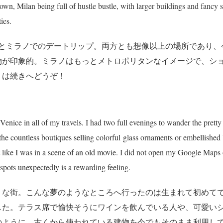
ts own, Milan being full of hustle bustle, with larger buildings and fanc
ies.
泊とミラノでのデートリップ。両方とも想像以上の場所であり、
物が印象的。ミラノはもっとメトロポリタンなイメージで、シ
くは続きへどうぞ！
enice in all of my travels. I had two full evenings to wander the pretty 
the countless boutiques selling colorful glass ornaments or embellished 
elt like I was in a scene of an old movie. I did not open my Google Map
 spots unexpectedly is a rewarding feeling.
うな街。こんな夢のようなところへ行ったのは生まれて初めて
した。テラス席で愉快そうにワインを飲んでいる人や、可愛い
のように、古くから使われている建物を今でもそのまま利用し