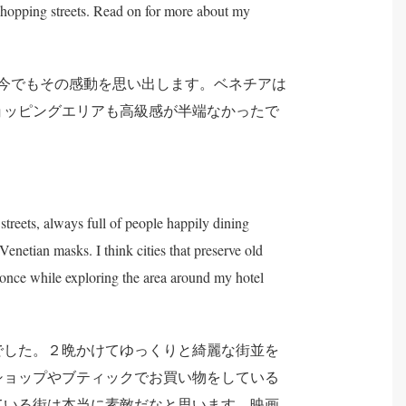
y shopping streets. Read on for more about my
今でもその感動を思い出します。ベネチアは
ョッピングエリアも高級感が半端なかったで
streets, always full of people happily dining
Venetian masks. I think cities that preserve old
s once while exploring the area around my hotel
でした。２晩かけてゆっくりと綺麗な街並を
ショップやブティックでお買い物をしている
ている街は本当に素敵だなと思います。映画